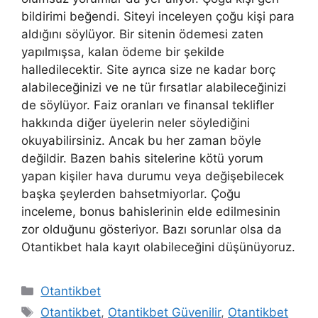
bildirimi beğendi. Siteyi inceleyen çoğu kişi para
aldığını söylüyor. Bir sitenin ödemesi zaten
yapılmışsa, kalan ödeme bir şekilde
halledilecektir. Site ayrıca size ne kadar borç
alabileceğinizi ve ne tür fırsatlar alabileceğinizi
de söylüyor. Faiz oranları ve finansal teklifler
hakkında diğer üyelerin neler söylediğini
okuyabilirsiniz. Ancak bu her zaman böyle
değildir. Bazen bahis sitelerine kötü yorum
yapan kişiler hava durumu veya değişebilecek
başka şeylerden bahsetmiyorlar. Çoğu
inceleme, bonus bahislerinin elde edilmesinin
zor olduğunu gösteriyor. Bazı sorunlar olsa da
Otantikbet hala kayıt olabileceğini düşünüyoruz.
Kategoriler
Otantikbet
Etiketler
Otantikbet
,
Otantikbet Güvenilir
,
Otantikbet