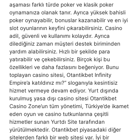
aşaması farklı türde poker ve klasik poker
oynamanıza olanak tanır. Ayrıca yüksek bahisli
poker oynayabilir, bonuslar kazanabilir ve en iyi
slot oyunlarının keyfini çıkarabilirsiniz. Casino
adil, güvenli ve kullanımı kolaydır. Ayrıca
dilediğiniz zaman müşteri destek biriminden
yardım alabilirsiniz. Hızlı bir şekilde para
yatırabilir ve çekebilirsiniz. Birçok kişi bu
özellikleri ve daha fazlasını beğeniyor. Bunu
toplayan casino sitesi, Otantikbet Infinity
Empire’a katıldınız mı?” sloganıyla kesintisiz
hizmet vermeye devam ediyor. Yurt dışında
kurulmuş yasa dışı casino sitesi Otantikbet
Casino Zone’un tüm yönetimi, Türkiye’de ikamet
eden oyun ve casino tutkunlarına çeşitli
hizmetler sunan Yurtdı Site tarafından
yürütülmektedir. Otantikbet piyasadaki diğer
sitelerden farklı bir web sitesi var. İyi bir