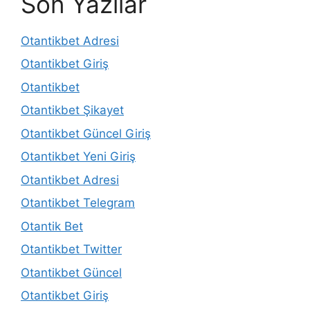
Son Yazılar
Otantikbet Adresi
Otantikbet Giriş
Otantikbet
Otantikbet Şikayet
Otantikbet Güncel Giriş
Otantikbet Yeni Giriş
Otantikbet Adresi
Otantikbet Telegram
Otantik Bet
Otantikbet Twitter
Otantikbet Güncel
Otantikbet Giriş