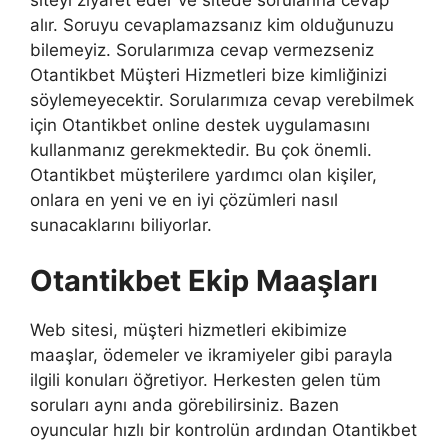
siteyi ziyaret eder ve sitede sorularına cevap
alır. Soruyu cevaplamazsanız kim olduğunuzu
bilemeyiz. Sorularımıza cevap vermezseniz
Otantikbet Müşteri Hizmetleri bize kimliğinizi
söylemeyecektir. Sorularımıza cevap verebilmek
için Otantikbet online destek uygulamasını
kullanmanız gerekmektedir. Bu çok önemli.
Otantikbet müşterilere yardımcı olan kişiler,
onlara en yeni ve en iyi çözümleri nasıl
sunacaklarını biliyorlar.
Otantikbet Ekip Maaşları
Web sitesi, müşteri hizmetleri ekibimize
maaşlar, ödemeler ve ikramiyeler gibi parayla
ilgili konuları öğretiyor. Herkesten gelen tüm
soruları aynı anda görebilirsiniz. Bazen
oyuncular hızlı bir kontrolün ardından Otantikbet