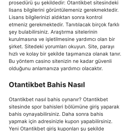
prosedürü şu şekildedir: Otantikbet sitesindeki
lisans bilgilerini görüntülemeniz gerekmektedir.
Lisans bilgilerinizi aldıktan sonra kontrol
etmeniz gerekmektedir. Tanıtılacak birçok farklı
şey bulabilirsiniz. Araştırma sitelerinin
kurulmasına ve işletilmesine yardımcı olan bir
şirket. Sitedeki yorumları okuyun. Site, parayı
hızlı ve kolay bir şekilde taşımanıza olanak tanır.
Bu yöntem casino sitenizin ne kadar güvenli
olduğunu anlamanıza yardımcı olacaktır.
Otantikbet Bahis Nasıl
Otantikbet nasıl bahis oynanır? Otantikbet
sitesinde spor bahisleri bölümüne giriş yaparak
bahis oynayabilirsiniz. Daha sonra bahis
yapmak için adresinizle kupon yapabilirsiniz.
Yeni Otantikbet giriş kuponları şu şekilde