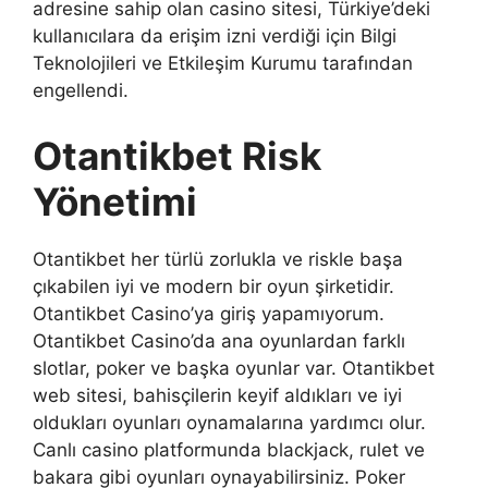
adresine sahip olan casino sitesi, Türkiye’deki
kullanıcılara da erişim izni verdiği için Bilgi
Teknolojileri ve Etkileşim Kurumu tarafından
engellendi.
Otantikbet Risk
Yönetimi
Otantikbet her türlü zorlukla ve riskle başa
çıkabilen iyi ve modern bir oyun şirketidir.
Otantikbet Casino’ya giriş yapamıyorum.
Otantikbet Casino’da ana oyunlardan farklı
slotlar, poker ve başka oyunlar var. Otantikbet
web sitesi, bahisçilerin keyif aldıkları ve iyi
oldukları oyunları oynamalarına yardımcı olur.
Canlı casino platformunda blackjack, rulet ve
bakara gibi oyunları oynayabilirsiniz. Poker