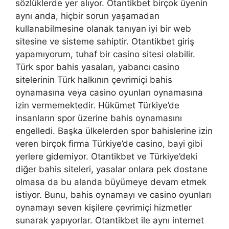
sözlüklerde yer alıyor. Otantikbet birçok üyenin
aynı anda, hiçbir sorun yaşamadan
kullanabilmesine olanak tanıyan iyi bir web
sitesine ve sisteme sahiptir. Otantikbet giriş
yapamıyorum, tuhaf bir casino sitesi olabilir.
Türk spor bahis yasaları, yabancı casino
sitelerinin Türk halkının çevrimiçi bahis
oynamasına veya casino oyunları oynamasına
izin vermemektedir. Hükümet Türkiye’de
insanların spor üzerine bahis oynamasını
engelledi. Başka ülkelerden spor bahislerine izin
veren birçok firma Türkiye’de casino, bayi gibi
yerlere gidemiyor. Otantikbet ve Türkiye’deki
diğer bahis siteleri, yasalar onlara pek dostane
olmasa da bu alanda büyümeye devam etmek
istiyor. Bunu, bahis oynamayı ve casino oyunları
oynamayı seven kişilere çevrimiçi hizmetler
sunarak yapıyorlar. Otantikbet ile aynı internet