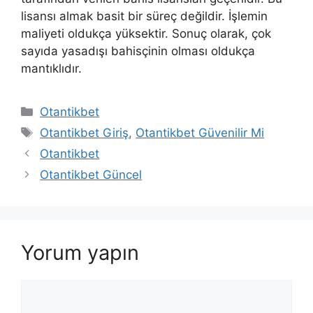
lisansı almak basit bir süreç değildir. İşlemin
maliyeti oldukça yüksektir. Sonuç olarak, çok
sayıda yasadışı bahisçinin olması oldukça
mantıklıdır.
Kategoriler
Otantikbet
Etiketler
Otantikbet Giriş
,
Otantikbet Güvenilir Mi
Otantikbet
Otantikbet Güncel
Yorum yapın
Yorum