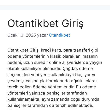
Otantikbet Giriş
Ocak 10, 2025
yazar
Otantikbet
Otantikbet Giriş, kredi kartı, para transferi gibi
ödeme yöntemlerinin klasik olarak anılmasının
nedeni, uzun süredir online alışverişlerde yaygın
olarak kullanılıyor olmasıdır. Çağdaş ödeme
seçenekleri yeni yeni kullanılmaya başlıyor ve
çevrimiçi casino platformlarında ağırlıklı olarak
tercih edilen ödeme yöntemleridir. Bu ödeme
yöntemleri yalnızca bahisçiler tarafından
kullanılmamakta, aynı zamanda çoğu durumda
bahisçiler tarafından da tercih edilmektedir.