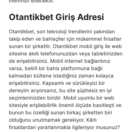
memnun edecektir.
Otantikbet Giriş Adresi
Otantikbet, son teknoloji trendlerini yakından
takip eden ve bahisçiler için mükemmel fırsatlar
sunan bir şirkettir. Otantikbet mobil giriş ile web
sitesine akıllı telefonunuzdan veya tabletinizden
de erişebilirsiniz. Mobil internet bağlantınız
varsa, belirli bir bahis platformuna bağlı
kalmadan bültene istediğiniz zaman kolayca
erişebilirsiniz. Kapsamlı ve sürükleyici bir
deneyim arıyorsanız, bu site şüphesiz en iyi
seçimlerinizden biridir. Mobil uyumlu bir web
sitesiyle erişilebilirlik önemli ölçüde basitleşti ve
bunun bu özelliği sunan birkaç şirketten biri
olduğunu unutmamak gerekiyor. Kârlı
fırsatlardan yararlanmakla ilgileniyor musunuz?