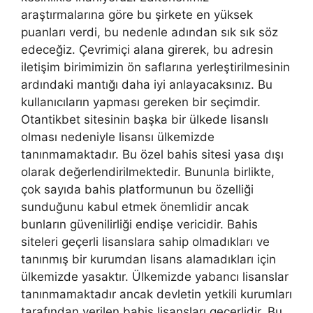
araştırmalarına göre bu şirkete en yüksek
puanları verdi, bu nedenle adından sık sık söz
edeceğiz. Çevrimiçi alana girerek, bu adresin
iletişim birimimizin ön saflarına yerleştirilmesinin
ardındaki mantığı daha iyi anlayacaksınız. Bu
kullanıcıların yapması gereken bir seçimdir.
Otantikbet sitesinin başka bir ülkede lisanslı
olması nedeniyle lisansı ülkemizde
tanınmamaktadır. Bu özel bahis sitesi yasa dışı
olarak değerlendirilmektedir. Bununla birlikte,
çok sayıda bahis platformunun bu özelliği
sunduğunu kabul etmek önemlidir ancak
bunların güvenilirliği endişe vericidir. Bahis
siteleri geçerli lisanslara sahip olmadıkları ve
tanınmış bir kurumdan lisans alamadıkları için
ülkemizde yasaktır. Ülkemizde yabancı lisanslar
tanınmamaktadır ancak devletin yetkili kurumları
tarafından verilen bahis lisansları geçerlidir. Bu