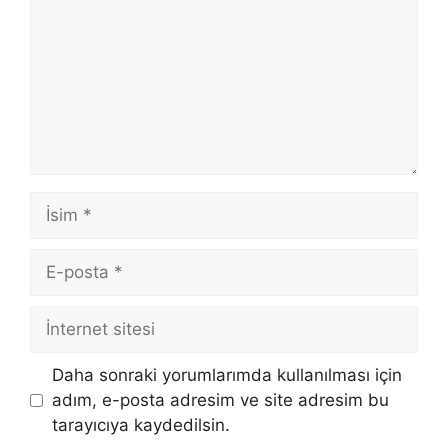
İsim
E-
posta
İnternet
sitesi
Daha sonraki yorumlarımda kullanılması için
adım, e-posta adresim ve site adresim bu
tarayıcıya kaydedilsin.