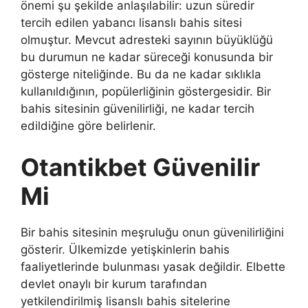
önemi şu şekilde anlaşılabilir: uzun süredir
tercih edilen yabancı lisanslı bahis sitesi
olmuştur. Mevcut adresteki sayının büyüklüğü
bu durumun ne kadar süreceği konusunda bir
gösterge niteliğinde. Bu da ne kadar sıklıkla
kullanıldığının, popülerliğinin göstergesidir. Bir
bahis sitesinin güvenilirliği, ne kadar tercih
edildiğine göre belirlenir.
Otantikbet Güvenilir
Mi
Bir bahis sitesinin meşruluğu onun güvenilirliğini
gösterir. Ülkemizde yetişkinlerin bahis
faaliyetlerinde bulunması yasak değildir. Elbette
devlet onaylı bir kurum tarafından
yetkilendirilmiş lisanslı bahis sitelerine