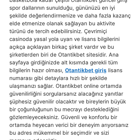
basketbola kadar çeşitli
Otantikbet güncel giriş
spor dallarının sunulduğu, gününüzü en iyi
şekilde değerlendirmenize ve daha fazla kazanç
elde etmenize olanak sağlayan bu aktivite
türünü de tercih edebilirsiniz. Çevrimiçi
casinoda yasal yola uyan ve lisans bilgilerini
açıkça açıklayan birkaç şirket vardır ve bu
şirketlerden biri de Otantikbet sitesidir. Ana
sayfaya girdiğinizde alt kısımda gerekli tüm
bilgilerin hazır olması,
Otantikbet giriş
lisans
numarası gibi detaylara hızlı bir şekilde
ulaşmanızı sağlar. Otantikbet online ortamda
güvenilirliğini sorgularsanız alacağınız yanıtlar
şüphesiz güvenilir olacaktır ve bireylerin büyük
bir çoğunluğunun bu mecrayı desteklediğini
gözlemleyeceksiniz. Güvenli ve konforlu bir
ortamda heyecan verici bir deneyim arıyorsanız
bu adres mükemmel bir seçimdir ve sizi