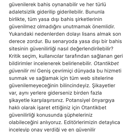
güvenilerek bahis oynanabilir ve her türlü
adaletsizlik giderilip giderilebilir. Bununla
birlikte, tüm yasa dışı bahis şirketlerinin
güvenilmez olmadığını unutmamak önemlidir.
Yukarıdaki nedenlerden dolayı lisans almak son
derece zordur. Bu senaryoda yasa dışı bir bahis
sitesinin güvenilirliği nasıl değerlendirilebilir?
Kritik seçim, kullanıcılar tarafından sağlanan geri
bildirimler incelenerek belirlenebilir.
Otantikbet
güvenilir mi
Geniş çevrimiçi dünyada bu hizmeti
sunmak ve sağlamak için tüm web sitelerine
güvenilemeyeceğinin bilincindeyiz. Şikayetler
var, aynı yerlere giderseniz birden fazla
şikayetle karşılaşırsınız. Potansiyel önyargıya
haklı olarak işaret ettiğiniz için Otantikbet
güvenilirliği konusunda şüpheleriniz
olabileceğini anlıyoruz. Editörlerimizin detaylıca
inceleyip onay verdiği ve en güvenilir