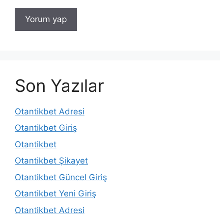
Son Yazılar
Otantikbet Adresi
Otantikbet Giriş
Otantikbet
Otantikbet Şikayet
Otantikbet Güncel Giriş
Otantikbet Yeni Giriş
Otantikbet Adresi