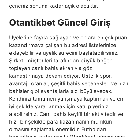
çeneniz sonuna kadar açık olacaktır.
Otantikbet Güncel Giriş
Üyelerine fayda sağlayan ve onlara en çok puan
kazandırmaya çalışan bu adresi listelerinize
ekleyebilir ve üyelik sürecini başlatabilirsiniz.
Şirket, müşterileri tarafından büyük beğeni
toplayan canlı bahis ekranıyla göz
kamaştırmaya devam ediyor. Üstelik spor,
avantajlı oranlar, çeşitli bahis seçenekleri ve hızlı
bahisler gibi avantajlarla sizi büyüleyecek.
Kendinizi tamamen yarışmaya kaptırmak ve en
iyi şekilde yararlanmak için katılıp yerinizi
alabilirsiniz. Canlı bahis keyifli bir aktivitedir ve
hızlı bir şekilde para kazanmanın mümkün
olmasını sağlamak önemlidir. Futboldan