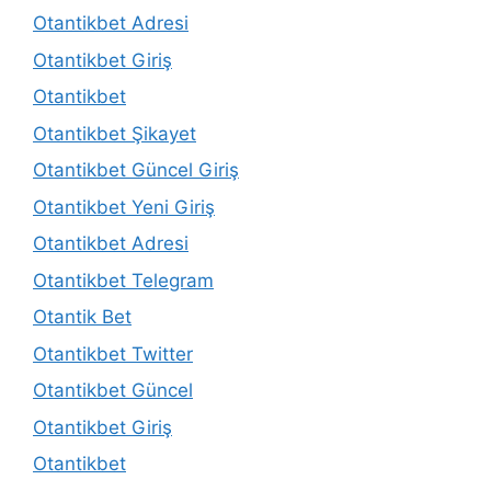
Otantikbet Adresi
Otantikbet Giriş
Otantikbet
Otantikbet Şikayet
Otantikbet Güncel Giriş
Otantikbet Yeni Giriş
Otantikbet Adresi
Otantikbet Telegram
Otantik Bet
Otantikbet Twitter
Otantikbet Güncel
Otantikbet Giriş
Otantikbet